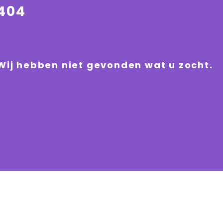
404
Wij hebben niet gevonden wat u zocht.